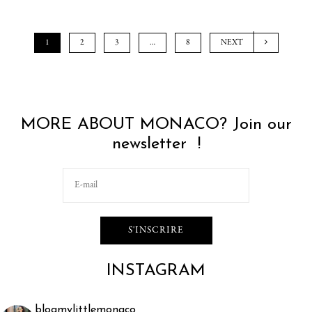
1
2
3
…
8
NEXT
MORE ABOUT MONACO? Join our
newsletter !
INSTAGRAM
blogmylittlemonaco