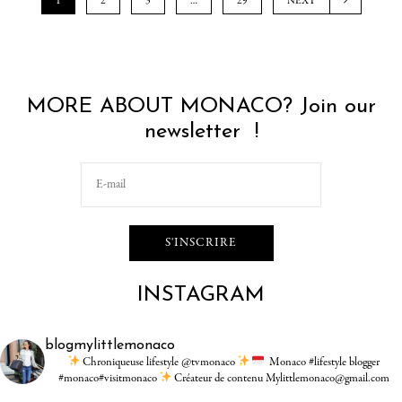
1
2
3
…
29
NEXT
MORE ABOUT MONACO? Join our
newsletter !
INSTAGRAM
blogmylittlemonaco
Chroniqueuse lifestyle @tvmonaco
Monaco #lifestyle blogger
#monaco#visitmonaco
Créateur de contenu Mylittlemonaco@gmail.com