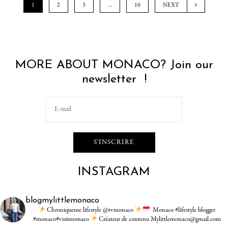
1
2
3
…
10
NEXT
MORE ABOUT MONACO? Join our
newsletter !
INSTAGRAM
blogmylittlemonaco
Chroniqueuse lifestyle @tvmonaco
Monaco #lifestyle blogger
#monaco#visitmonaco
Créateur de contenu Mylittlemonaco@gmail.com