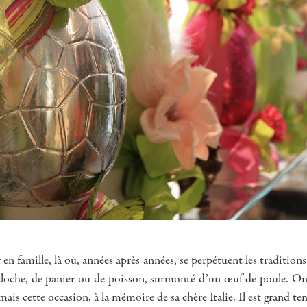
n famille, là où, années après années, se perpétuent les traditions
cloche, de panier ou de poisson, surmonté d’un œuf de poule. On l
s cette occasion, à la mémoire de sa chère Italie. Il est grand te