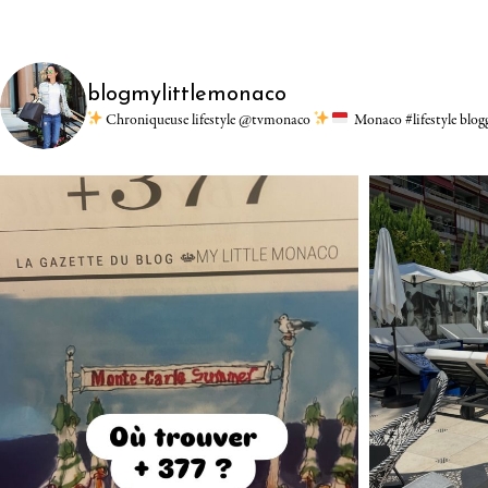
blogmylittlemonaco
Chroniqueuse lifestyle @tvmonaco
Monaco #lifestyle blo