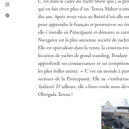
C’est dans le cadre du Yacht Show que j’ai prof
qui en fait rêver plus d’un. Tereza Mahot a intég
dix ans. Après avoir vécu au Brésil d’où elle est
pour apprendre le français et poursuivre ses étu
elle s’installe en Principauté et démarre sa car
Navigator est la plus ancienne société de yach
Elle est spécialisée dans la vente, la constructio
location de yachts de grand standing. Pendant t
approfondi ses connaissances et ses compétenc
les plus belles unités. « C’est un monde à pa
secteurs de la Principauté. Elle ne s’embarrass
‘fashion’. D’ailleurs, elle a bien voulu nous dév
Obrigada Tereza !