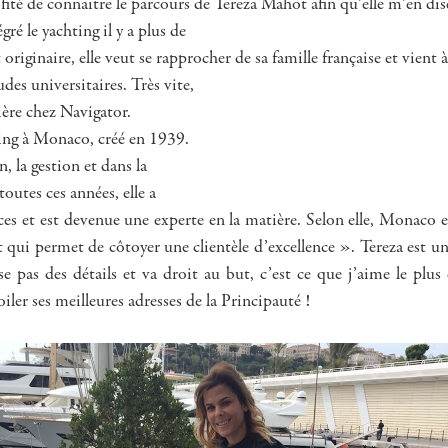
ité de connaitre le parcours de Tereza Mahot afin qu’elle m’en dis
ré le yachting il y a plus de
 originaire, elle veut se rapprocher de sa famille française et vient 
des universitaires. Très vite,
rière chez Navigator.
ting à Monaco, créé en 1939.
n, la gestion et dans la
outes ces années, elle a
es et est devenue une experte en la matière. Selon elle, Monaco es
rt qui permet de côtoyer une clientèle d’excellence ». Tereza est 
e pas des détails et va droit au but, c’est ce que j’aime le plus 
oiler ses meilleures adresses de la Principauté !