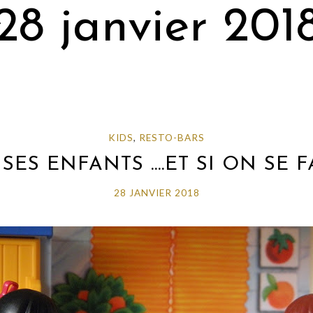
28 janvier 201
KIDS
,
RESTO-BARS
ES ENFANTS ….ET SI ON SE F
28 JANVIER 2018