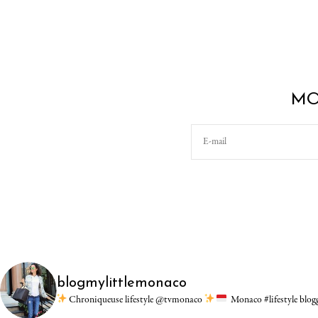
MO
blogmylittlemonaco
Chroniqueuse lifestyle @tvmonaco
Monaco #lifestyle blo