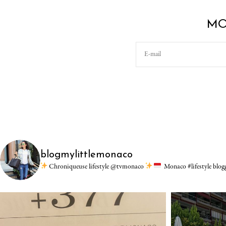
MO
blogmylittlemonaco
Chroniqueuse lifestyle @tvmonaco
Monaco #lifestyle blo