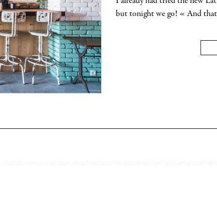
I already had tried the new Lat
but tonight we go! « And that’