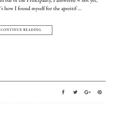
in bar of the Principality, I answered « not yet,
s how I found myself for the aperitif …
CONTINUE READING