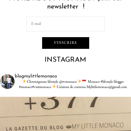
newsletter !
INSTAGRAM
blogmylittlemonaco
Chroniqueuse lifestyle @tvmonaco
Monaco #lifestyle blogger
#monaco#visitmonaco
Créateur de contenu Mylittlemonaco@gmail.com