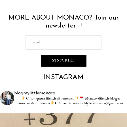
MORE ABOUT MONACO? Join our
newsletter !
INSTAGRAM
blogmylittlemonaco
Chroniqueuse lifestyle @tvmonaco
Monaco #lifestyle blogger
#monaco#visitmonaco
Créateur de contenu Mylittlemonaco@gmail.com