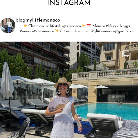
INSTAGRAM
blogmylittlemonaco
Chroniqueuse lifestyle @tvmonaco
Monaco #lifestyle blogger
#monaco#visitmonaco
Créateur de contenu Mylittlemonaco@gmail.com