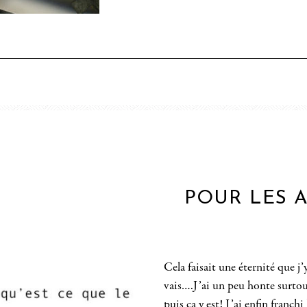
POUR LES 
Cela faisait une éternité que j’
vais….J’ai un peu honte surto
puis ça y est! J’ai enfin franch