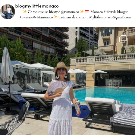
blogmylittlemonaco
Chroniqueuse lifestyle @tvmonaco
Monaco #lifestyle blogger
#monaco#visitmonaco
Créateur de contenu Mylittlemonaco@gmail.com