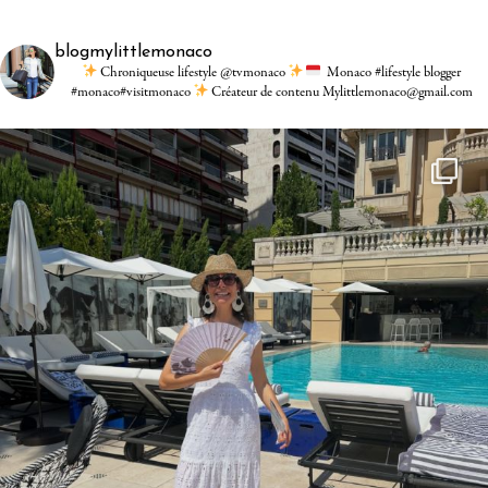
blogmylittlemonaco
Chroniqueuse lifestyle @tvmonaco
Monaco #lifestyle blogger
#monaco#visitmonaco
Créateur de contenu Mylittlemonaco@gmail.com