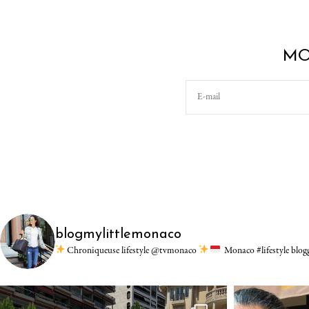
MO
blogmylittlemonaco
Chroniqueuse lifestyle @tvmonaco
Monaco #lifestyle blo