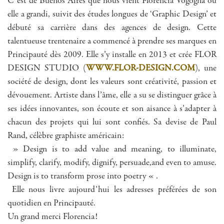
C’est de Buenos Aires que nous vient Florencia Vogogna où
elle a grandi, suivit des études longues de ‘Graphic Design’ et
débuté sa carrière dans des agences de design. Cette
talentueuse trentenaire a commencé à prendre ses marques en
Principauté dès 2009. Elle s’y installe en 2013 et crée FLOR
DESIGN STUDIO (
WWW.FLOR-DESIGN.COM
), une
société de design, dont les valeurs sont créativité, passion et
dévouement. Artiste dans l’âme, elle a su se distinguer grâce à
ses idées innovantes, son écoute et son aisance à s’adapter à
chacun des projets qui lui sont confiés. Sa devise de Paul
Rand, célèbre graphiste américain:
» Design is to add value and meaning, to illuminate,
simplify, clarify, modify, dignify, persuade,and even to amuse.
Design is to transform prose into poetry « .
Elle nous livre aujourd’hui les adresses préférées de son
quotidien en Principauté.
Un grand merci Florencia!