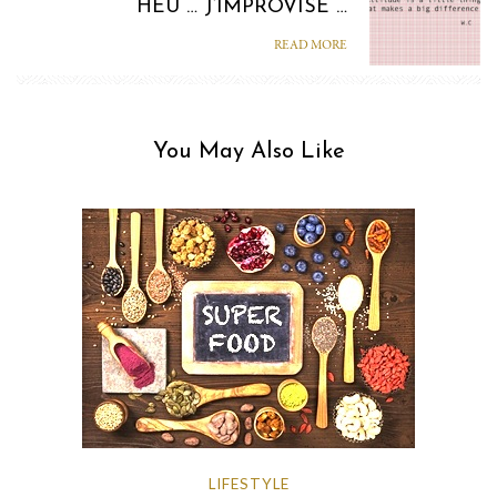
HEU … J’IMPROVISE …
READ MORE
You May Also Like
LIFESTYLE