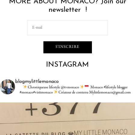
MORE ABOUT MONACO? Join our
newsletter !
INSTAGRAM
blogmylittlemonaco
Chroniqueuse lifestyle @tvmonaco
Monaco #lifestyle blogger
#monaco#visitmonaco
Créateur de contenu Mylittlemonaco@gmail.com