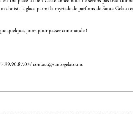
c’est the place to be ! Cette année nous ne serons pas traditionn
.on choisit la glace parmi la myriade de parfums de Santa Gelato e
e que quelques jours pour passer commande !
77.99.90.87.03/ contact@santogelato.mc