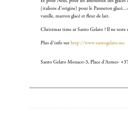
Et pour Noel, pour les amoureux des glaces 
(italiens d’origine) pour le Panneton glacé…
vanille, marron glacé et fleur de lait.
Christmas time at Santo Gelato ! Il ne rest
Plus d’info sur
http://www.santogelato.mc
Santo Gelato Monaco-3, Place d’Armes- +3