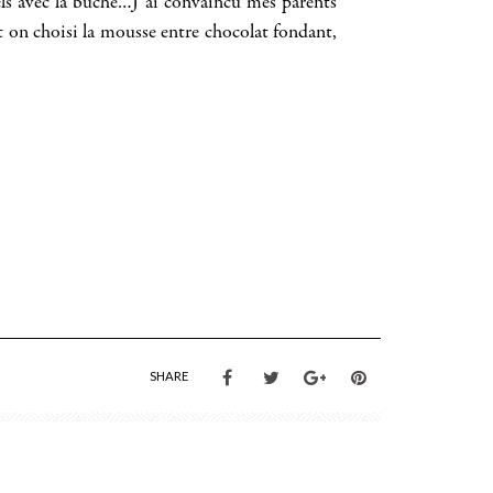
els avec la bûche…J’ai convaincu mes parents
t on choisi la mousse entre chocolat fondant,
SHARE