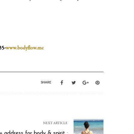
35-
www.bodyflow.mc
SHARE
NEXT ARTICLE
 address for body & spirit :