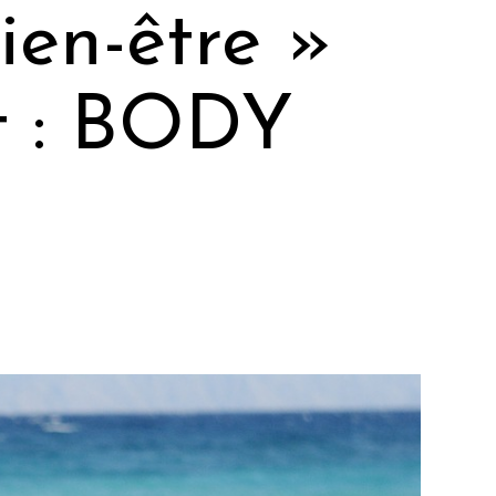
ien-être »
it : BODY