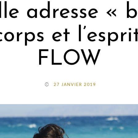
le adresse « b
corps et l’espr
FLOW
27 JANVIER 2019