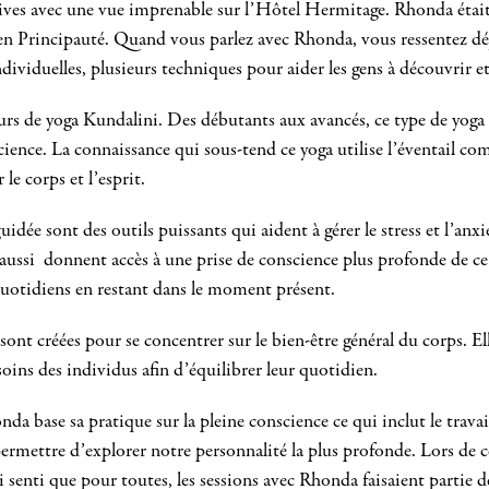
itives avec une vue imprenable sur l’Hôtel Hermitage. Rhonda éta
 en Principauté. Quand vous parlez avec Rhonda, vous ressentez déjà
dividuelles, plusieurs techniques pour aider les gens à découvrir et 
urs de yoga Kundalini. Des débutants aux avancés, ce type de yoga
cience. La connaissance qui sous-tend ce yoga utilise l’éventail co
 le corps et l’esprit.
uidée sont des outils puissants qui aident à gérer le stress et l’anx
s aussi donnent accès à une prise de conscience plus profonde de c
 quotidiens en restant dans le moment présent.
 sont créées pour se concentrer sur le bien-être général du corps. 
oins des individus afin d’équilibrer leur quotidien.
base sa pratique sur la pleine conscience ce qui inclut le travail s
permettre d’explorer notre personnalité la plus profonde. Lors de ce
ai senti que pour toutes, les sessions avec Rhonda faisaient partie 