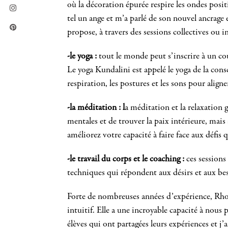
où la décoration épurée respire les ondes pos
tel un ange et m’a parlé de son nouvel ancrage
propose, à travers des sessions collectives ou in
-le yoga :
t
out le monde peut s’inscrire à un co
Le yoga Kundalini est appelé le yoga de la cons
respiration, les postures et les sons pour aligner
-la méditation : l
a méditation et la relaxation g
mentales et de trouver la paix intérieure, mai
améliorez votre capacité à faire face aux défis
-le travail du corps et le coaching :
c
es sessions
techniques qui répondent aux désirs et aux bes
Forte de nombreuses années d’expérience, Rhonda 
intuitif. Elle a une incroyable capacité à nous 
élèves qui ont partagées leurs expériences et j’