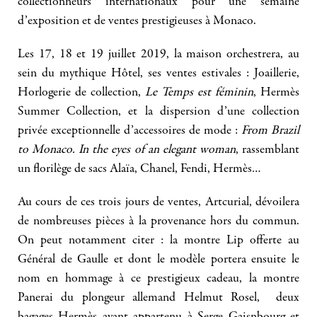
collectionneurs internationaux pour une semaine
d’exposition et de ventes prestigieuses à Monaco.
Les 17, 18 et 19 juillet 2019, la maison orchestrera, au
sein du mythique Hôtel, ses ventes estivales : Joaillerie,
Horlogerie de collection,
Le Temps est féminin
, Hermès
Summer Collection, et la dispersion d’une collection
privée exceptionnelle d’accessoires de mode :
From Brazil
to Monaco. In the eyes of an elegant woman
, rassemblant
un florilège de sacs Alaïa, Chanel, Fendi, Hermès…
Au cours de ces trois jours de ventes, Artcurial, dévoilera
de nombreuses pièces à la provenance hors du commun.
On peut notamment citer : la montre Lip offerte au
Général de Gaulle et dont le modèle portera ensuite le
nom en hommage à ce prestigieux cadeau, la montre
Panerai du plongeur allemand Helmut Rosel, deux
bagages Hermès ayant appartenu à Serge Gaisnbourg et