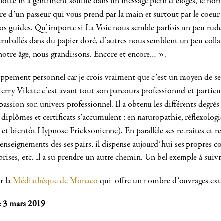
lotte m’a gentiment soufflé dans un message plein d’éloges, le no
oire d’un passeur qui vous prend par la main et surtout par le co
os guides. Qu’importe si La Voie nous semble parfois un peu rude
 emballés dans du papier doré, d’autres nous semblent un peu col
 notre âge, nous grandissons. Encore et encore… ».
oppement personnel car je crois vraiment que c’est un moyen de se 
rry Vilette c’est avant tout son parcours professionnel et particul
sa passion son univers professionnel. Il a obtenu les différents degré
plômes et certificats s’accumulent : en naturopathie, réflexologie
 bientôt Hypnose Ericksonienne). En parallèle ses retraites et re
enseignements des ses pairs, il dispense aujourd’hui ses propres c
eprises, etc. Il a su prendre un autre chemin. Un bel exemple à suivr
r la
Médiathèque de Monaco
qui offre un nombre d’ouvrages ext
le 3 mars 2019