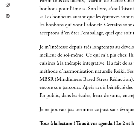
Parmi tous ces talents, Marion de Sacrée Char
bonbons pour l’âme ». Son livre, c’est l’hist
« Les bonheurs autant que les épreuves sont n
les bonbons qui vont l’adoucir. Certains sont
acceptons d’en ôter l’emballage, quel que soit
Je m’intéresse depuis très longtemps au dével
meilleur de soi-même. Ce qui m’a plu chez Thie
cuisines à la thérapie intégrative. Il a fait de 
méthode d’harmonisation naturelle Reiki. Ses di
MBSR (Mindfulness Based Stress Réduction), et
encore son parcours. Après avoir bénéficié des 
En public, dans les écoles, lieux de soins, entr
Je ne pouvais pas terminer ce post sans évoque
Tous à la lecture ! Tous à vos agenda ! Le 2 et 