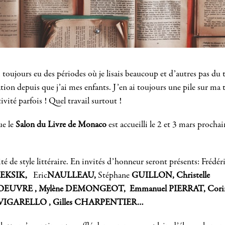
ai toujours eu des périodes où je lisais beaucoup et d’autres pas du
ion depuis que j’ai mes enfants. J’en ai toujours une pile sur ma t
vité parfois ! Quel travail surtout !
ue le
Salon du Livre de Monaco
est accueilli le 2 et 3 mars procha
é de style littéraire. En invités d’honneur seront présents: Frédér
EKSIK,
Eric
NAULLEAU,
Stéphane
GUILLON, Christelle
EUVRE , Mylène DEMONGEOT, Emmanuel PIERRAT, Corinn
s VIGARELLO , Gilles CHARPENTIER…