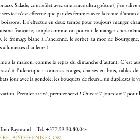
naco. Salade, contrefilet avec une sauce ultra goûtue ( j’en saliv
service n’est effectué que par des femmes avec la tenue d’antan e
es boissons. Il s’effectue en deux temps pour toujours manger cha
 cuisine française, simple comme on pouvait le manger chez mémé
at), le fromage blanc à l’ancienne, le sorbet au mor de Bourgogne,
allumettes d’ailleurs !
mme à la maison, comme le repas du dimanche d’autant. C’est auss
té à l’identique : tomettes rouges, chaises en bois, tables de b
s abats jour avec la gondole, les bouquets de fleurs…un duplicata je 
ervation! Premier arrivé, premier servi ! Ouvert 7 jours sur 7 pour l
Suffren Raymond – Tel: +377.99.90.80.04-
RELAISDEVENISE.COM