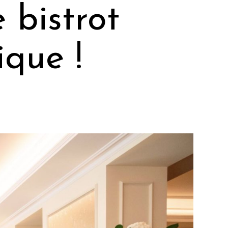
 bistrot
ique !