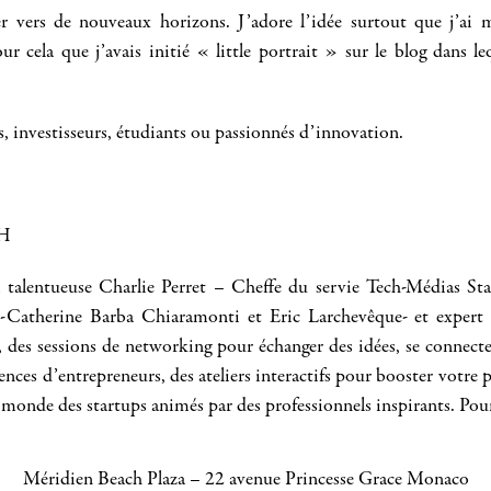
r vers de nouveaux horizons. J’adore l’idée surtout que j’ai 
r cela que j’avais initié « little portrait » sur le blog dans l
s, investisseurs, étudiants ou passionnés d’innovation.
8H
 talentueuse Charlie Perret – Cheffe du servie Tech-Médias Sta
e -Catherine Barba Chiaramonti et Eric Larchevêque- et expert d
 des sessions de networking pour échanger des idées, se connecter
iences d’entrepreneurs, des ateliers interactifs pour booster votre
du monde des startups animés par des professionnels inspirants. Po
Méridien Beach Plaza – 22 avenue Princesse Grace Monaco