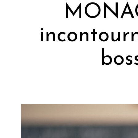
MONACO
incontourn
bos