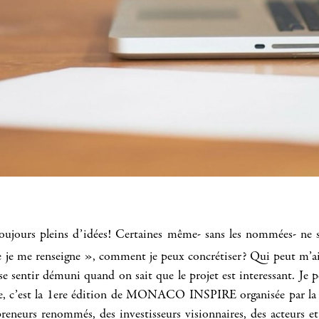
oujours pleins d’idées! Certaines même- sans les nommées- ne s’
e je me renseigne », comment je peux concrétiser? Qui peut m’aid
e se sentir démuni quand on sait que le projet est interessant. Je p
 c’est la 1ere édition de MONACO INSPIRE organisée par la 
urs renommés, des investisseurs visionnaires, des acteurs et ta