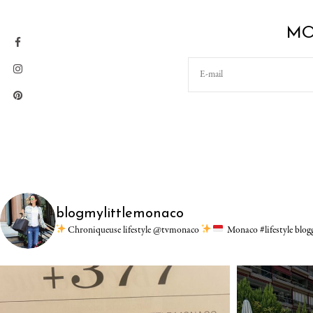
MO
blogmylittlemonaco
Chroniqueuse lifestyle @tvmonaco
Monaco #lifestyle blo