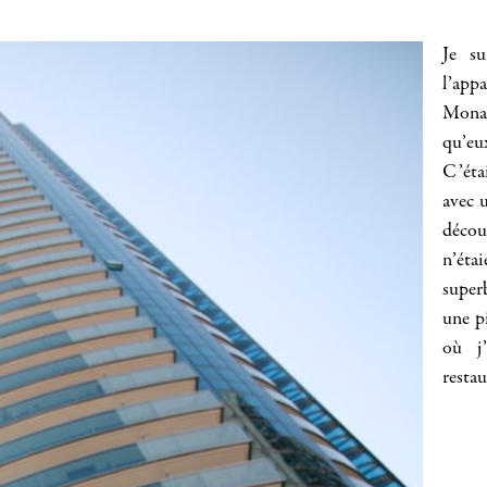
Je su
l’app
Monac
qu’eu
C’éta
avec 
décou
n’éta
super
une p
où j’
resta