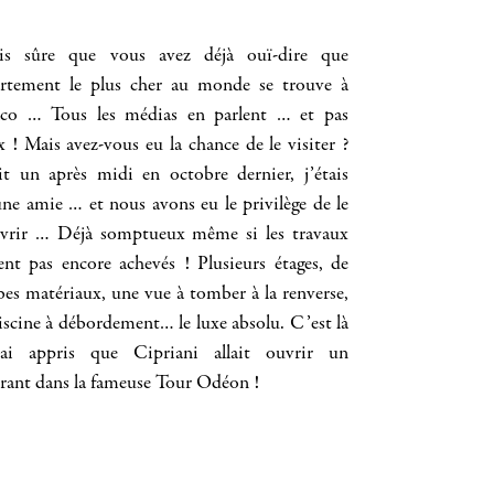
is sûre que vous avez déjà ouï-dire que
artement le plus cher au monde se trouve à
o … Tous les médias en parlent … et pas
x ! Mais avez-vous eu la chance de le visiter ?
it un après midi en octobre dernier, j’étais
une amie … et nous avons eu le privilège de le
vrir … Déjà somptueux même si les travaux
ient pas encore achevés ! Plusieurs étages, de
bes matériaux, une vue à tomber à la renverse,
iscine à débordement… le luxe absolu. C’est là
ai appris que Cipriani allait ouvrir un
urant dans la fameuse Tour Odéon !