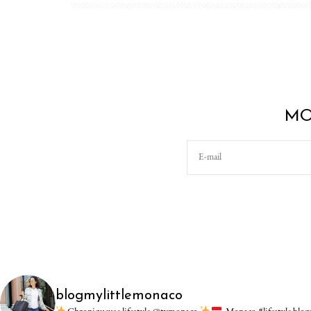
MO
blogmylittlemonaco