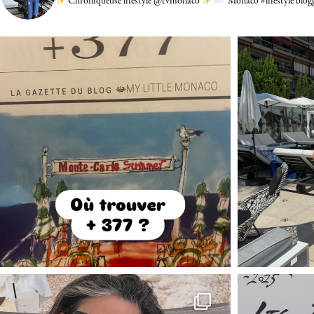
Chroniqueuse lifestyle @tvmonaco
Monaco #lifestyle blo