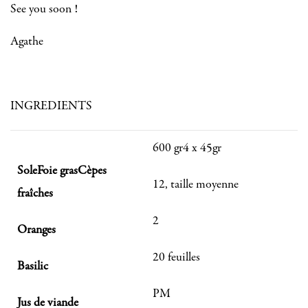
See you soon !
Agathe
INGREDIENTS
600 gr4 x 45gr
Sole
Foie gras
Cèpes
12, taille moyenne
fraîches
2
Oranges
20 feuilles
Basilic
PM
Jus de viande