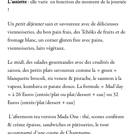
L’assiette
: elle varie en fonction du moment de la journée
!
Un
petit déjeuner
sain et savoureux avec de délicieuses
viennoiseries, du bon pain frais, des Tchôks de fruits et de
fromage blanc, un corner gluten free avec pains,
viennoiseries, laits végétaux.
Le
midi,
des salades gourmandes avec des crudités de
saison, des petits plats savoureux comme la « green »
blanquette brocoli, riz venere & pistache, le saumon à la
vapeur, kumbava et patate douce. La formule « Mad’day
» à 26 Euros (entrée/plat ou plat/dessert + eau) ou 32
Euros (entrée/plat/dessert + eau)
L’afternoon tea version Mada One : thé, scones confiture
& crème épaisse, sandwiches et pâtisseries, le tout
accompagné d’une coupe de Champagne.