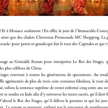
 Et à Monaco seulement ! En effet, le jour de l’Immaculée Conce
l ainsi que des chalets Christmas Promenade MC Shopping. La pa
tacle- pour petits et grands-qui fait le tour des Capitales et qui
ssage au Grimaldi Forum pour interpréter Le Roi des Singes, sp
 les plus célèbres de Chine.
nges convient à toutes les générations de spectateurs. Au total
le agrémentés de plus de trois cent costumes fabuleux, le tout da
liné, subira la sentence suprême de rester enfermé cinq cents an
e rendre en Inde afin d’y retrouver les textes sacrés, qu’il doit fa
D’abord le Roi des Singes, qu’il délivre le premier et qui lui jure
it. Le voyage se poursuit, rythmé par la rencontre de nombreuses 