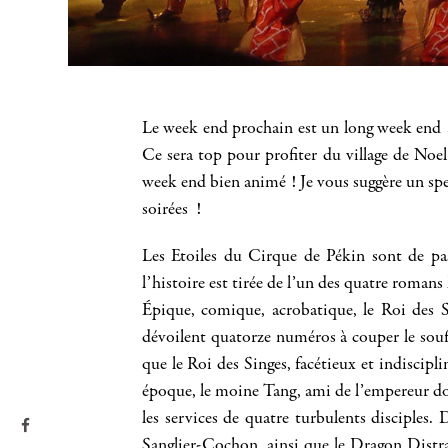
Le week end prochain est un long week end !
Ce sera top pour profiter du village de Noe
week end bien animé ! Je vous suggère un spec
soirées !
Les Etoiles du Cirque de Pékin sont de pa
l’histoire est tirée de l’un des quatre romans
Épique, comique, acrobatique, le Roi des Si
dévoilent quatorze numéros à couper le souff
que le Roi des Singes, facétieux et indiscip
époque, le moine Tang, ami de l’empereur doit s
les services de quatre turbulents disciples. 
Sanglier-Cochon, ainsi que le Dragon Distra