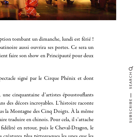
ption tombant un dimanche, lundi est férié !
tinoire aussi ouvrira ses portes. Ce sera un
 vient faire son show en Principauté pour deux
SEARCH
ectacle signé par le Cirque Phénix et dont
, une cinquantaine d’artistes époustouflants
SUBSCRIBE
ns des décors incroyables. L’histoire raconte
s sous la Montagne des Cinq Doigts. À la même
ire traduire en chinois. Pour cela, il s’attache
 fidélité en retour, puis le Cheval-Dragon, le
créatures plus pittoresques les unes que les