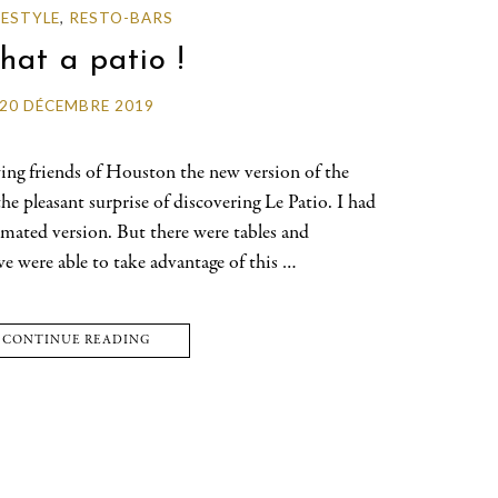
FESTYLE
,
RESTO-BARS
at a patio !
20 DÉCEMBRE 2019
ng friends of Houston the new version of the
he pleasant surprise of discovering Le Patio. I had
nimated version. But there were tables and
e were able to take advantage of this …
CONTINUE READING