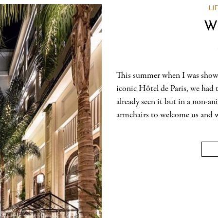
LI
Wh
This summer when I was showi
iconic Hôtel de Paris, we had t
already seen it but in a non-a
armchairs to welcome us and w