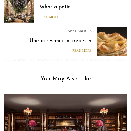
What a patio !
READ MORE
NEXT ARTICLE
Une après-midi « crêpes »
READ MORE
You May Also Like