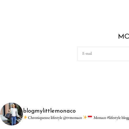
MO
blogmylittlemonaco
Chroniqueuse lifestyle @tvmonaco
Monaco #lifestyle blo