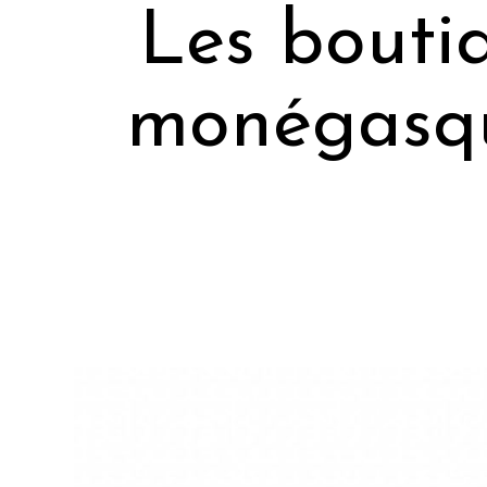
Les boutiq
monégasqu