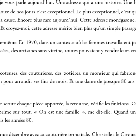
 vous parle aujourd’hui. Une adresse qui a une histoire. Une h
ous: de nos jours c’est exceptionnel. Le plus exceptionnel, c’est que
 la cause. Encore plus rare aujourd’hui. Cette adresse monégasque
. Et croyez-moi, cette adresse mérite bien plus qu’un simple passage
le-même. En 1970, dans un contexte où les femmes travaillaient peu
es, des artisanes sans vitrine, toutes pouvaient y vendre leurs cr
ricoteuses, des couturières, des potières, un monsieur qui fabriq
ain pour arrondir ses fins de mois. Et une dame de presque 80 an
e scrute chaque pièce apportée, la retourne, vérifie les finitions. O
prime sur tout. « On est une famille », me dit-elle. Quand un
is les années 80.
que décembre avec sa couturière principale, Christelle : le Cirque,