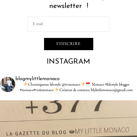
newsletter !
INSTAGRAM
blogmylittlemonaco
Chroniqueuse lifestyle @tvmonaco
Monaco #lifestyle blogger
#monaco#visitmonaco
Créateur de contenu Mylittlemonaco@gmail.com