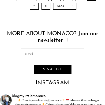
7
8
NEXT
MORE ABOUT MONACO? Join our
newsletter !
INSTAGRAM
blogmylittlemonaco
Chroniqueuse lifestyle @tvmonaco
Monaco #lifestyle blogger
#monaco#visitmonaco
Créateur de contenu Mylittlemonaco@gmail.com