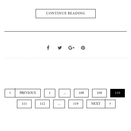
CONTINUE READING
PREVIOUS
1
…
108
109
110
111
112
…
119
NEXT