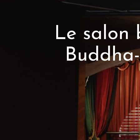
hadam au
crète de