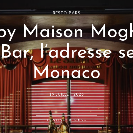
Muse Mon
cœur f