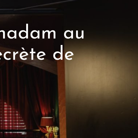
MES COUPS DE
,
RESTO-BARS
,
RESTO-BARS
te-Carlo : mon
ace à la Médite
20 JUIN 2026
CONTINUE READING