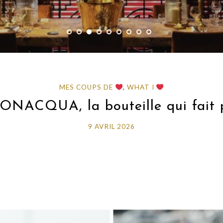
MES COUPS DE
,
WHAT I
CQUA, la bouteille qui fait par
9 AVRIL 2026